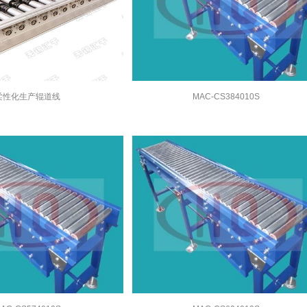
柔性化生产辊道线
MAC-CS384010S