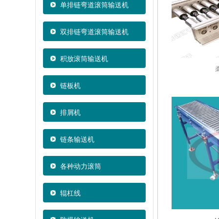
单排链弯道滚筒输送机
双排链弯道滚筒输送机
积放滚筒输送机
链板机
排屑机
链条输送机
各种动力滚筒
辊杠线