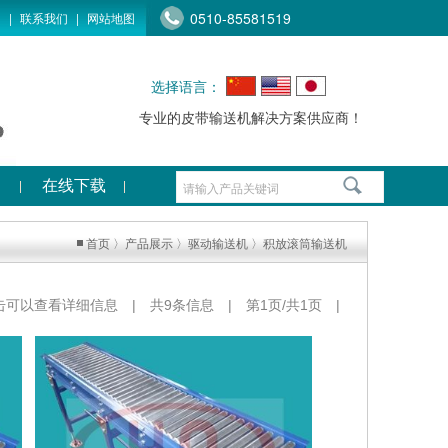
0510-85581519
们
|
联系我们
|
网站地图
选择语言：
专业的皮带输送机解决方案供应商！
在线下载
首页
〉
产品展示
〉
驱动输送机
〉
积放滚筒输送机
击可以查看详细信息 | 共9条信息 | 第1页/共1页 |