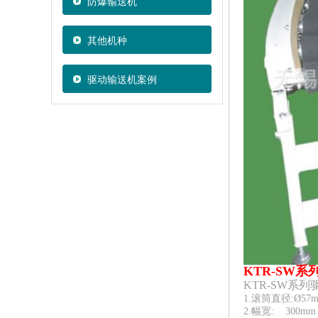
防爆输送机
其他机种
驱动输送机案例
KTR-SW系
KTR-SW系
1.滚筒直径:Ø57
2.幅宽: 300mm