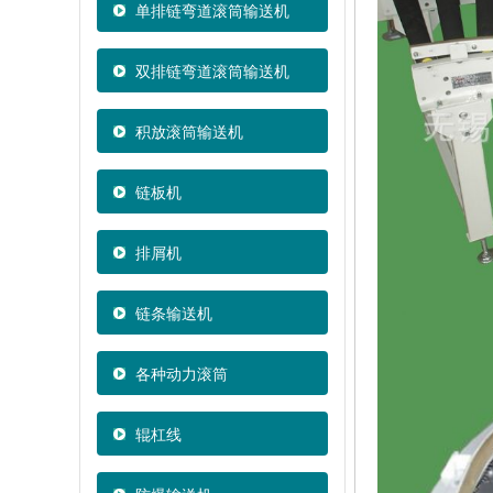
单排链弯道滚筒输送机
双排链弯道滚筒输送机
积放滚筒输送机
链板机
排屑机
链条输送机
各种动力滚筒
辊杠线