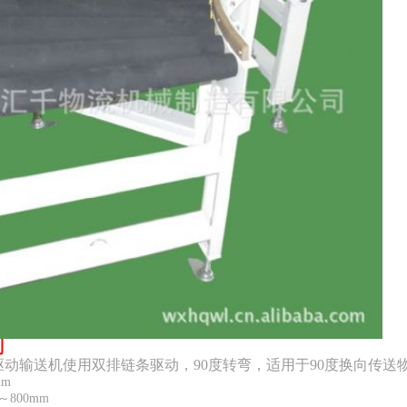
列
列驱动输送机使用双排链条驱动，90度转弯，适用于90度换向传送
mm
～800mm