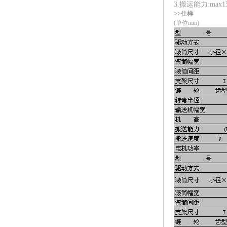
3.搬运能力:max15
>>仕样
(单位mm)