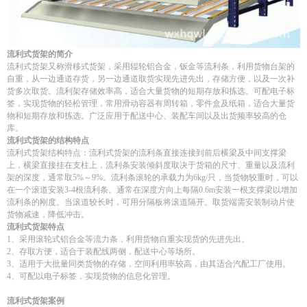
流利式货架的简介
流利式货架又称滑移式货架，采用辊轮铝合金，钣金等流利条，利用货物台架的
自重，从一边通道存货，另一边通道取货实现先进先出，存储方便，以及一次补
货多次取货。流利架存储效率高，适合大量货物的短期存放和拣选。可配电子标
签，实现货物的轻松管理，常用滑动容器有周转箱，零件盒及纸箱，适合大量货
物和短期存放和拣选。广泛应用于配送中心、装配车间以及出货频率较高的仓
库。
流利式货架的结构特点
流利式货架结构特点：流利式货架的流利条直接连接到前后横梁及中间支撑梁
上，横梁直接挂在支柱上，流利条安装倾斜度取决于货箱的尺寸、重量以及流利
架的深度，通常取5%～9%。流利条滚轮的承载力为6kg/只，当货物较重时，可以
在一个滚道安装3-4根流利条。通常在深度方向上每隔0.6m安装一根支撑梁以增加
流利条的刚度。当滚道较长时，可用分隔板将滚道隔开。取货端需安装制动片使
货物减速，降低冲击。
流利式货架
特点
1、采用滚轮式铝合金等流力条，利用货物自重实现货的先进先出。
2、存取方便，适合于装配线两侧，配送中心等场所。
3、适用于大批量同类货物的存储，空间利用率较高，由其适合汽配工厂使用。
4、可配以电子标签，实现货物的信息化管理。
流利式货架案例